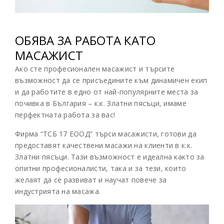
ОБЯВА ЗА РАБОТА КАТО
МАСАЖИСТ
Ако сте професионален масажист и търсите
възможност да се присъедините към динамичен екип
и да работите в едно от най-популярните места за
почивка в България – к.к. Златни пясъци, имаме
перфектната работа за вас!
Фирма “ТСБ 17 ЕООД” търси масажисти, готови да
предоставят качествени масажи на клиенти в к.к.
Златни пясъци. Тази възможност е идеална както за
опитни професионалисти, така и за тези, които
желаят да се развиват и научат повече за
индустрията на масажа.