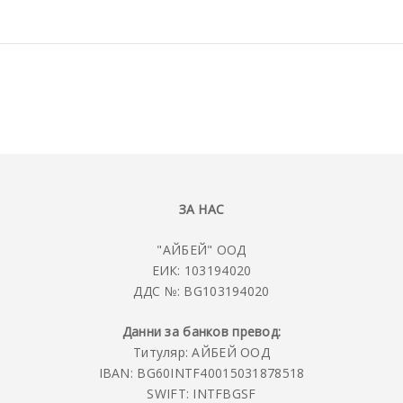
ЗА НАС
"АЙБЕЙ" ООД
ЕИК: 103194020
ДДС №: BG103194020
Данни за банков превод:
Титуляр: АЙБЕЙ ООД
IBAN: BG60INTF40015031878518
SWIFT: INTFBGSF